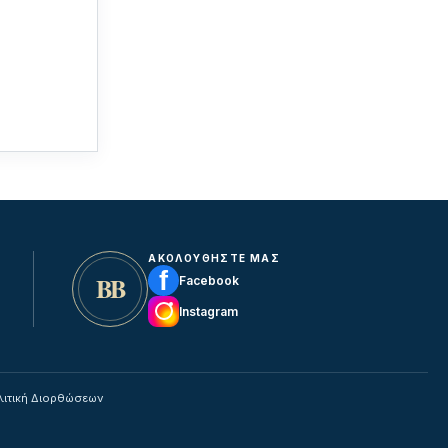
ΑΚΟΛΟΥΘΗΣΤΕ ΜΑΣ
f
ΒΒ
Facebook
Instagram
λιτική Διορθώσεων