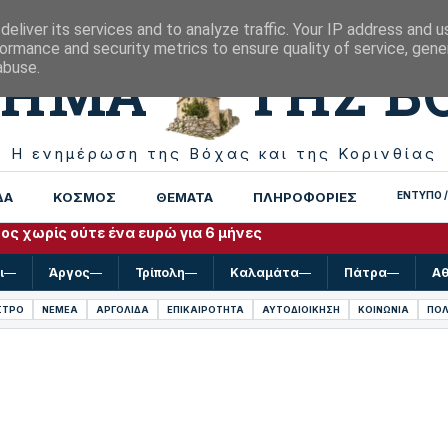
eliver its services and to analyze traffic. Your IP address and 
ormance and security metrics to ensure quality of service, gen
ΒΗΜΑ
ΤΗΣ Β
abuse.
Η ενημέρωση της Βόχας και της Κορινθίας
ΔΑ
ΚΟΣΜΟΣ
ΘΕΜΑΤΑ
ΠΛΗΡΟΦΟΡΙΕΣ
ΕΝΤΥΠΟ /
ς χωρίς ούτε ένα ευρώ για 6 μήνες
ι
—
Άργος
—
Τρίπολη
—
Καλαμάτα
—
Πάτρα
—
Α
ΣΤΡΟ
ΝΕΜΕΑ
ΑΡΓΟΛΙΔΑ
ΕΠΙΚΑΙΡΟΤΗΤΑ
ΑΥΤΟΔΙΟΙΚΗΣΗ
ΚΟΙΝΩΝΙΑ
ΠΟΛ