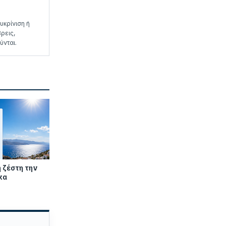
υκρίνιση ή
ρεις,
ύνται.
 ζέστη την
χα