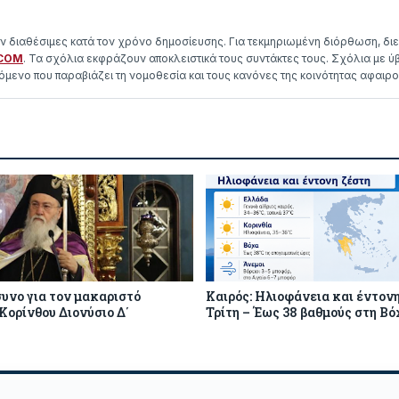
αν διαθέσιμες κατά τον χρόνο δημοσίευσης. Για τεκμηριωμένη διόρθωση, διε
COM
. Τα σχόλια εκφράζουν αποκλειστικά τους συντάκτες τους. Σχόλια με ύβ
μενο που παραβιάζει τη νομοθεσία και τους κανόνες της κοινότητας αφαιρο
υνο για τον μακαριστό
Καιρός: Ηλιοφάνεια και έντονη
Κορίνθου Διονύσιο Δ΄
Τρίτη – Έως 38 βαθμούς στη Βό