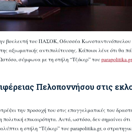
ρώην βουλευτή του ΠΑΣΟΚ,
Οδυσσέα Κωνσταντινόπουλου
της αξιωματικής αντιπολίτευσης. Κάποιοι λένε ότι θα πά
 Ωστόσο, σύμφωνα με τη στήλη “Τζόκερ” του
parapolitika.gr
ριφέρειας Πελοποννήσου στις εκλ
στρέψει την προσοχή του στις επαγγελματικές του δραστ
πολιτική επικαιρότητα. Αυτό, ωστόσο, δεν σημαίνει ότι 
καλύπτει η στήλη “Τζόκερ” του
parapolitika.gr
, ο στρατηγικ