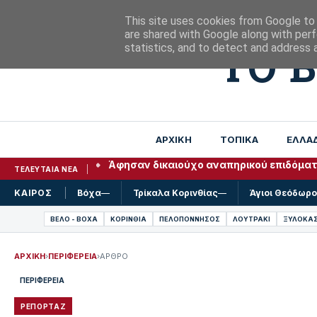
Πέμπτη, 6 Αυγούστου 2026
This site uses cookies from Google to d
are shared with Google along with perf
ΤΟ 
statistics, and to detect and address 
ΑΡΧΙΚΗ
ΤΟΠΙΚΑ
ΕΛΛΑ
Άφησαν δικαιούχο αναπηρικού επιδόματο
ΤΕΛΕΥΤΑΙΑ ΝΕΑ
ΚΑΙΡΟΣ
Βόχα
—
Τρίκαλα Κορινθίας
—
Άγιοι Θεόδωρο
ΒΕΛΟ - ΒΟΧΑ
ΚΟΡΙΝΘΙΑ
ΠΕΛΟΠΟΝΝΗΣΟΣ
ΛΟΥΤΡΑΚΙ
ΞΥΛΟΚΑ
ΑΡΧΙΚΗ
›
ΠΕΡΙΦΕΡΕΙΑ
›
ΑΡΘΡΟ
ΠΕΡΙΦΕΡΕΙΑ
ΡΕΠΟΡΤΑΖ