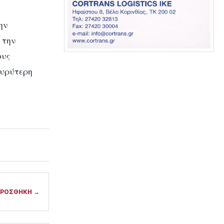
ην
 την
ους
ευρύτερη
ΡΟΣΘΗΚΗ →