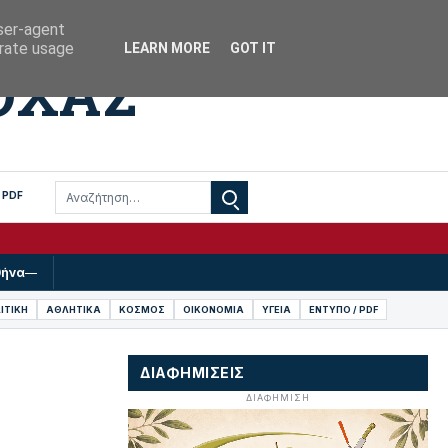
Βόχα · Κορινθία
ΘΕΜΑ
user-agent
erate usage
LEARN MORE
GOT IT
ΟΧΑΣ
 PDF
θήνα
—
ΙΤΙΚΗ
ΑΘΛΗΤΙΚΑ
ΚΟΣΜΟΣ
ΟΙΚΟΝΟΜΙΑ
ΥΓΕΙΑ
ΕΝΤΥΠΟ / PDF
ΔΙΑΦΗΜΙΣΕΙΣ
ΔΙΑΦΗΜΙΣΗ