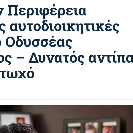
ν Περιφέρεια
ς αυτοδιοικητικές
ο Οδυσσέας
ς – Δυνατός αντίπ
Πτωχό