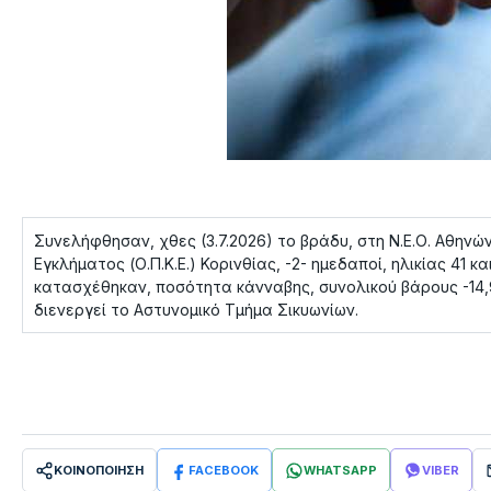
Συνελήφθησαν, χθες (3.7.2026) το βράδυ, στη Ν.Ε.Ο. Αθην
Εγκλήματος (Ο.Π.Κ.Ε.) Κορινθίας, -2- ημεδαποί, ηλικίας 41 
κατασχέθηκαν, ποσότητα κάνναβης, συνολικού βάρους -14,9
διενεργεί το Αστυνομικό Τμήμα Σικυωνίων.
ΚΟΙΝΟΠΟΙΗΣΗ
FACEBOOK
WHATSAPP
VIBER