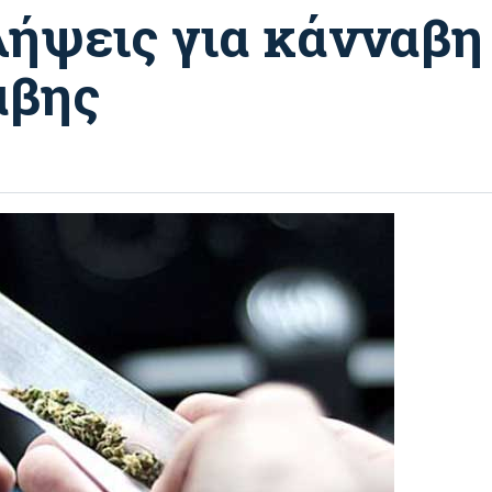
λήψεις για κάνναβη
αβης