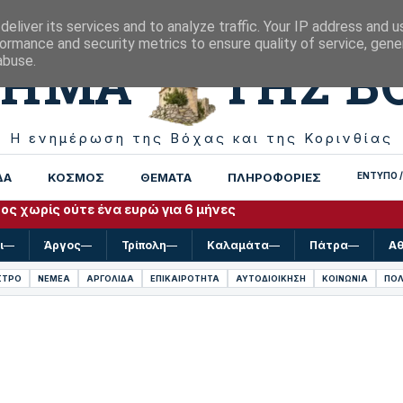
eliver its services and to analyze traffic. Your IP address and 
ormance and security metrics to ensure quality of service, gen
ΒΗΜΑ
ΤΗΣ Β
abuse.
Η ενημέρωση της Βόχας και της Κορινθίας
ΔΑ
ΚΟΣΜΟΣ
ΘΕΜΑΤΑ
ΠΛΗΡΟΦΟΡΙΕΣ
ΕΝΤΥΠΟ /
ο Τείχος και Αρχαίος Δίολκος αποδίδονται στο κοινό με τη 
ς χωρίς ούτε ένα ευρώ για 6 μήνες
ι
—
Άργος
—
Τρίπολη
—
Καλαμάτα
—
Πάτρα
—
Α
ΣΤΡΟ
ΝΕΜΕΑ
ΑΡΓΟΛΙΔΑ
ΕΠΙΚΑΙΡΟΤΗΤΑ
ΑΥΤΟΔΙΟΙΚΗΣΗ
ΚΟΙΝΩΝΙΑ
ΠΟΛ