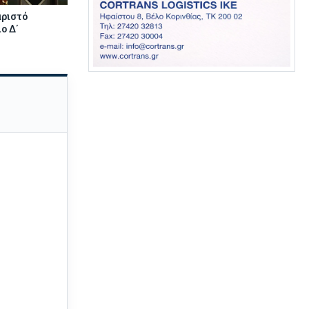
αριστό
ο Δ΄