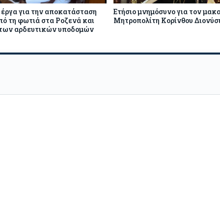
 έργα για την αποκατάσταση
Ετήσιο μνημόσυνο για τον μακ
πό τη φωτιά στα Ροζενά και
Μητροπολίτη Κορίνθου Διονύσι
 των αρδευτικών υποδομών