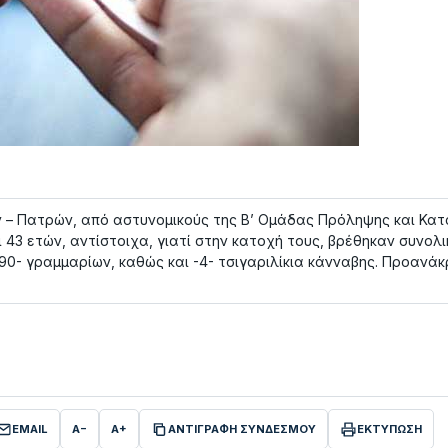
ών – Πατρών, από αστυνομικούς της Β’ Ομάδας Πρόληψης και Κα
και 43 ετών, αντίστοιχα, γιατί στην κατοχή τους, βρέθηκαν συνολι
0- γραμμαρίων, καθώς και -4- τσιγαριλίκια κάνναβης. Προανάκ
EMAIL
A−
A+
ΑΝΤΙΓΡΑΦΗ ΣΥΝΔΕΣΜΟΥ
ΕΚΤΥΠΩΣΗ