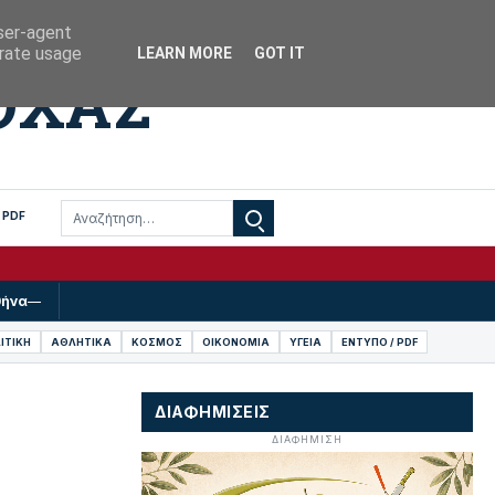
Βόχα · Κορινθία
ΘΕΜΑ
user-agent
erate usage
LEARN MORE
GOT IT
ΟΧΑΣ
 PDF
συμβολή της Περιφέρειας Πελοποννήσου
θήνα
—
ΙΤΙΚΗ
ΑΘΛΗΤΙΚΑ
ΚΟΣΜΟΣ
ΟΙΚΟΝΟΜΙΑ
ΥΓΕΙΑ
ΕΝΤΥΠΟ / PDF
ΔΙΑΦΗΜΙΣΕΙΣ
ΔΙΑΦΗΜΙΣΗ